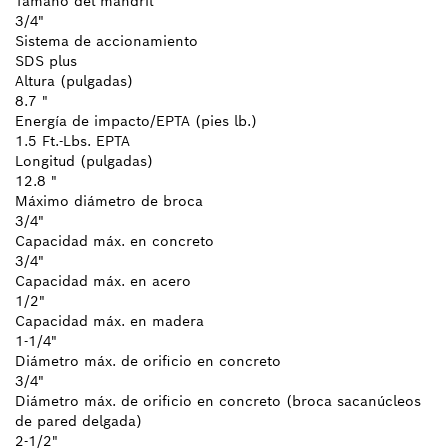
Tamaño del mandril
3/4"
Sistema de accionamiento
SDS plus
Altura (pulgadas)
8.7 "
Energía de impacto/EPTA (pies lb.)
1.5 Ft.-Lbs. EPTA
Longitud (pulgadas)
12.8 "
Máximo diámetro de broca
3/4"
Capacidad máx. en concreto
3/4"
Capacidad máx. en acero
1/2"
Capacidad máx. en madera
1-1/4"
Diámetro máx. de orificio en concreto
3/4"
Diámetro máx. de orificio en concreto (broca sacanúcleos
de pared delgada)
2-1/2"