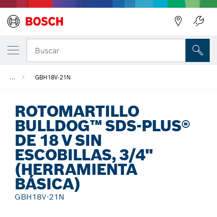
Regresar
Buscar
...
GBH18V-21N
ROTOMARTILLO
BULLDOG™ SDS-PLUS®
DE 18 V SIN
ESCOBILLAS, 3/4"
(HERRAMIENTA
BÁSICA)
GBH18V-21N