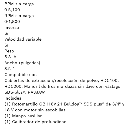
BPM sin carga
0-5,100
RPM sin carga
0-1,800
Inverso
Sí
Velocidad variable
Sí
Peso
5.3 lb
Ancho (pulgadas)
3.5 "
Compatible con
Cubiertas de extracción/recolección de polvo, HDC100,
HDC200, Mandril de tres mordazas sin llave con vástago
SDS-plus®, HA3JAW
Includes
(1) Rotomartillo GBH18V-21 Bulldog™ SDS-plus® de 3/4" y
18 V con motor sin escobillas
(1) Mango auxiliar
(1) Calibrador de profundidad