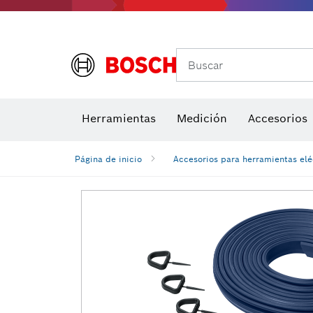
Buscar
Brocas para atornill
Herramientas
Medición
Accesorios
Niveles di
Página de inicio
Accesorios para herramientas elé