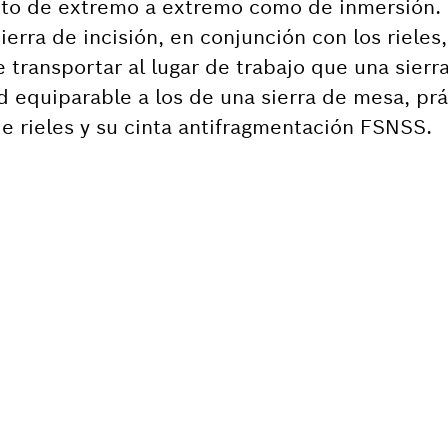
anto de extremo a extremo como de inmersión.
ierra de incisión, en conjunción con los rieles
e transportar al lugar de trabajo que una sier
d equiparable a los de una sierra de mesa, pr
de rieles y su cinta antifragmentación FSNSS.
ITAS RECAMBIOS?
s de forma rápida y sencilla las recambios ad