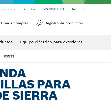
e repuesto
Garantía
SPANISH UNITED STATES
Dónde comprar
Registro de productos
Accesorios para herramienta multiuso
Herramientas de roscado
ductos
Equipo eléctrico para exteriores
/detección
FSNSS
ANDA
ILLAS PARA
DE SIERRA