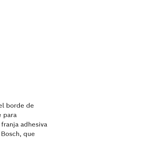
 el borde de
e para
 franja adhesiva
e Bosch, que