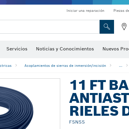
Iniciar una reparación
Piezas d
ado, atornilladores de tuerca y llaves de dado
Perforación con diamantes, corte y amolado
Brocas para rebajadoras y hojas para cepillos
Corte, amolado y cepillado
Servicios
Noticias y Conocimientos
Nuevos Pro
gitales, localizadores de ángulo digitales e inclinómetro
Herramientas de inspección
ctricas
Acoplamientos de sierras de inmersión/incisión
...
11 FT B
ANTIAST
RIELES 
FSNSS