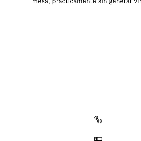
mesa, prácticamente sin generar vir
¿NECES
Aquí encontrará
herramienta pr
Elegir pieza de recam