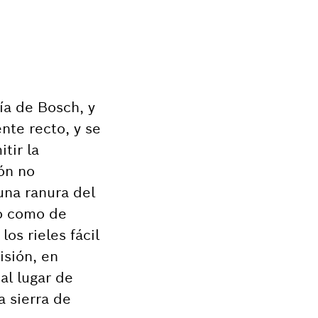
ía de Bosch, y
nte recto, y se
tir la
ón no
una ranura del
mo como de
os rieles fácil
isión, en
al lugar de
a sierra de