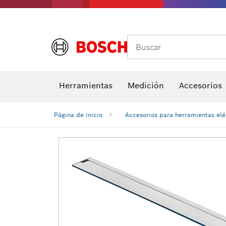
Buscar
Brocas para atornill
Herramientas
Medición
Accesorios
Niveles di
Página de inicio
Accesorios para herramientas elé