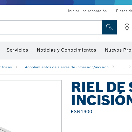
Iniciar una reparación
Piezas d
ado, atornilladores de tuerca y llaves de dado
Perforación con diamantes, corte y amolado
Brocas para rebajadoras y hojas para cepillos
Corte, amolado y cepillado
Servicios
Noticias y Conocimientos
Nuevos Pro
gitales, localizadores de ángulo digitales e inclinómetro
Herramientas de inspección
ctricas
Acoplamientos de sierras de inmersión/incisión
...
RIEL DE
INCISIÓ
FSN1600