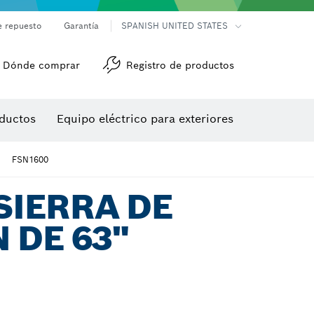
e repuesto
Garantía
SPANISH UNITED STATES
Dónde comprar
Registro de productos
Accesorios para herramienta multiuso
Herramientas de roscado
ductos
Equipo eléctrico para exteriores
/detección
FSN1600
 SIERRA DE
N DE 63"