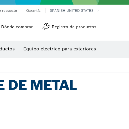
e repuesto
Garantía
SPANISH UNITED STATES
Dónde comprar
Registro de productos
Accesorios para herramienta multiuso
Herramientas de roscado
ductos
Equipo eléctrico para exteriores
/detección
 DE METAL