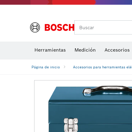
Buscar
Brocas para atornill
Herramientas
Medición
Accesorios
Niveles di
Página de inicio
Accesorios para herramientas elé