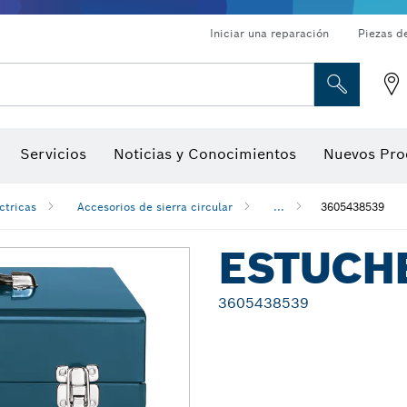
Iniciar una reparación
Piezas d
ado, atornilladores de tuerca y llaves de dado
Perforación con diamantes, corte y amolado
Brocas para rebajadoras y hojas para cepillos
Corte, amolado y cepillado
Servicios
Noticias y Conocimientos
Nuevos Pro
gitales, localizadores de ángulo digitales e inclinómetro
Herramientas de inspección
ctricas
Accesorios de sierra circular
...
3605438539
ESTUCHE
3605438539