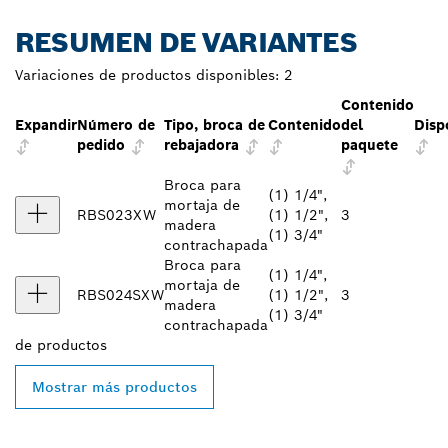
RESUMEN DE VARIANTES
Variaciones de productos disponibles:
2
Contenido
Expandir
Número de
Tipo, broca de
Contenido
del
Disp
pedido
rebajadora
paquete
Broca para
(1) 1/4",
mortaja de
RBS023XW
(1) 1/2",
3
madera
(1) 3/4"
contrachapada
Broca para
(1) 1/4",
mortaja de
RBS024SXW
(1) 1/2",
3
madera
(1) 3/4"
contrachapada
de
productos
Mostrar más productos