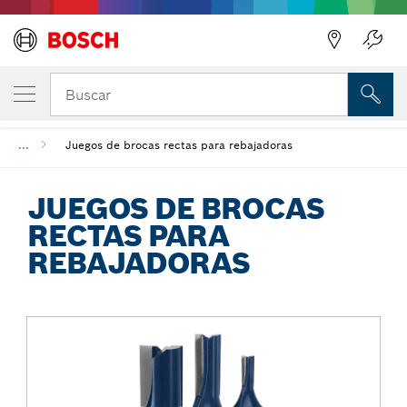
Regresar
TU VARIANTE SELECCIONADA
Juegos de brocas rectas para rebajadoras
Buscar
...
Juegos de brocas rectas para rebajadoras
JUEGOS DE BROCAS
RECTAS PARA
REBAJADORAS