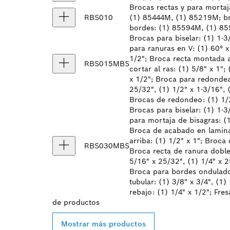
Brocas rectas y para morta
RBS010
(1) 85444M, (1) 85219M; br
bordes: (1) 85594M, (1) 85
Brocas para biselar: (1) 1-3
para ranuras en V: (1) 60° x
1/2"; Broca recta montada a
RBS015MBS
cortar al ras: (1) 5/8" x 1"
x 1/2"; Broca para redondead
25/32", (1) 1/2" x 1-3/16", 
Brocas de redondeo: (1) 1/2"
Brocas para biselar: (1) 1-3
para mortaja de bisagras: (1
Broca de acabado en laminad
arriba: (1) 1/2" x 1"; Broca
RBS030MBS
Broca recta de ranura doble:
5/16" x 25/32", (1) 1/4" x 
Broca para bordes ondulados:
tubular: (1) 3/8" x 3/4", (1
rebajo: (1) 1/4" x 1/2"; Fre
de
productos
Mostrar más productos