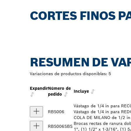
CORTES FINOS P
RESUMEN DE VA
Variaciones de productos disponibles:
5
Expandir
Número de
Incluye
pedido
Vástago de 1/4 in para REC
RBS006
Vástago de 1/4 in para RED
COLA DE MILANO de 1/2 in
Brocas rectas de ranura dob
RBS006SBS
1", (1) 1/2" x 1-3/16", (1) 5