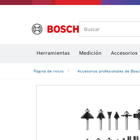
Buscar
Brocas para atornill
Herramientas
Medición
Accesorios
Niveles di
Página de inicio
Accesorios profesionales de Bosc