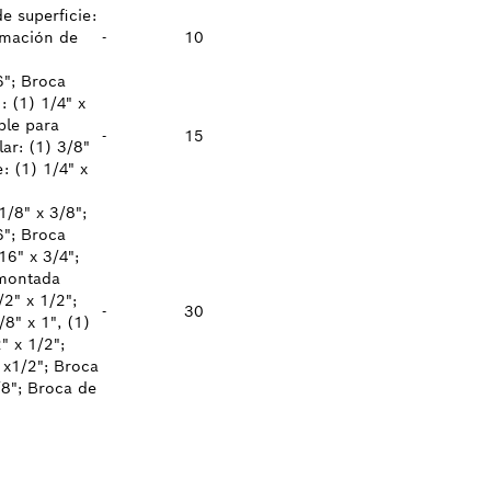
e superficie:
rmación de
-
10
6"; Broca
: (1) 1/4" x
ble para
-
15
ar: (1) 3/8"
: (1) 1/4" x
1/8" x 3/8";
6"; Broca
16" x 3/4";
 montada
/2" x 1/2";
-
30
/8" x 1", (1)
" x 1/2";
 x1/2"; Broca
/8"; Broca de