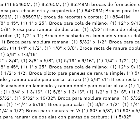
ja: (1) 85460M, (1) 85265M, (1) 85249M; brocas de formación d
oca para ebanistería y carpintería: (1) 84709M; Brocas para fo
592M, (1) 85597M; broca de recortes y cortes: (1) 85441M
/8" x 45°, (1) 1" x 25°; Broca para cola de milano: (1) 12° x 9/1
 5/8"; Fresa para ranurar de dos alas: (1) 5/32"; Broca de rebajo
rriba: (1) 1/2" x 1"; Broca de acabado en laminado y ranura do
; (1) Broca para moldura romana: (1) 5/32" x 1/2"; Broca para cal
o: (1) 1/4" x 1/2", (1) 1/8" x 3/8"; Broca recta de ranura doble
(1) 5/8" x 1-3/16"
 x 3/4", (1) 3/8" x 5/8", (1) 5/16" x 9/16", (1) 1/4" x 1/2", (1) 
/8" x 45°, (1) 1" x 25°; Broca para cola de milano: (1) 12° x 9/1
) 1/2' x 1/2'; Broca piloto para paneles de ranura simple: (1) 5/
o y ranura doble para cortar al ras: (1) 5/8" x1"; Broca recta
 de acabado en laminado y ranura doble para cortar al ras: (1) 1
 (1) 3/4" x 1-3/16", (1) 5/8" x 1-3/16", (1) 1/2" x 1-3/16", (1) 3
25/32", (1) 5/32" x 19/32"; Broca para moldura romana: (1) 5/32
 (1) 1-1/4" x 9x16"; Broca para calar: (1) 3/8" x 1/2", (1) 1/4"
) 1/4" x 1/2"; Broca para ranuras en V: (1) 60° x 5/8", (1) 90° x 5
sa para ranurar de dos alas con puntas de carburo: (1) 5/32"