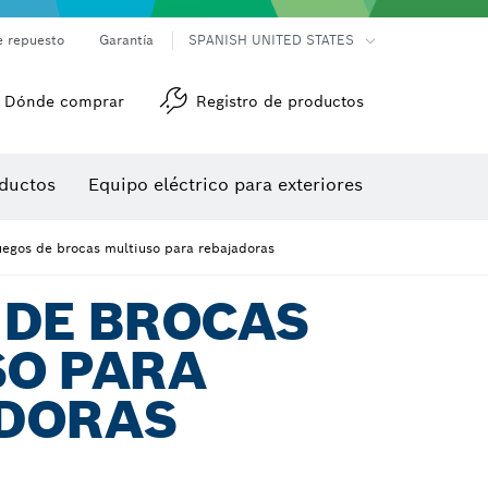
e repuesto
Garantía
SPANISH UNITED STATES
Dónde comprar
Registro de productos
Accesorios para herramienta multiuso
Herramientas de roscado
ductos
Equipo eléctrico para exteriores
/detección
uegos de brocas multiuso para rebajadoras
 DE BROCAS
SO PARA
DORAS