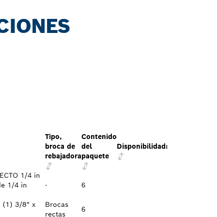
CIONES
Tipo,
Contenido
broca de
del
Disponibilidad:
rebajadora
paquete
RECTO 1/4 in
e 1/4 in
-
6
 (1) 3/8" x
Brocas
6
rectas