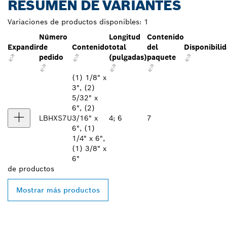
RESUMEN DE VARIANTES
Variaciones de productos disponibles:
1
Número
Longitud
Contenido
Expandir
de
Contenido
total
del
Disponibilid
pedido
(pulgadas)
paquete
(1) 1/8" x
3", (2)
5/32" x
6", (2)
LBHXS7U
3/16" x
4; 6
7
6", (1)
1/4" x 6",
(1) 3/8" x
6"
de
productos
Mostrar más productos