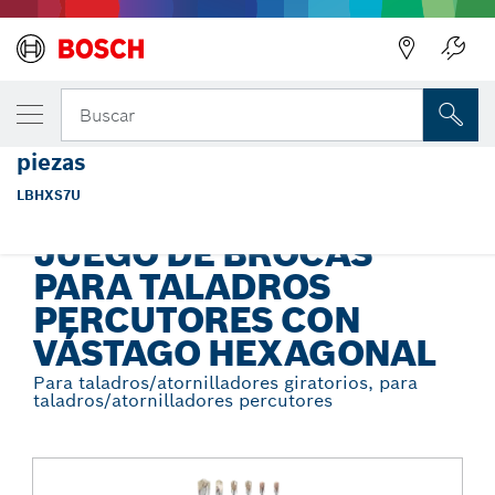
Regresar
TU VARIANTE SELECCIONADA
Juego de brocas para mampostería para
Buscar
taladro de percusión, vástago hexagonal, 7
piezas
Juego de brocas para taladros percutores con vástago
...
hexagonal
LBHXS7U
JUEGO DE BROCAS
PARA TALADROS
PERCUTORES CON
VÁSTAGO HEXAGONAL
Para taladros/atornilladores giratorios, para
taladros/atornilladores percutores