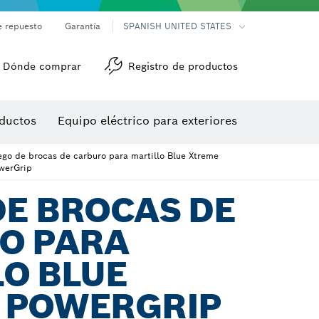
e repuesto
Garantía
SPANISH UNITED STATES
Dónde comprar
Registro de productos
Accesorios para herramienta multiuso
Herramientas de roscado
ductos
Equipo eléctrico para exteriores
/detección
ego de brocas de carburo para martillo Blue Xtreme
werGrip
DE BROCAS DE
O PARA
O BLUE
 POWERGRIP