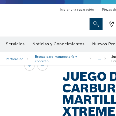
Iniciar una reparación
Piezas d
ado, atornilladores de tuerca y llaves de dado
Perforación con diamantes, corte y amolado
Brocas para rebajadoras y hojas para cepillos
Corte, amolado y cepillado
Servicios
Noticias y Conocimientos
Nuevos Pro
gitales, localizadores de ángulo digitales e inclinómetro
Herramientas de inspección
Brocas para mampostería y
Ju
Perforación
...
concreto
Po
JUEGO 
CARBUR
MARTILL
XTREME