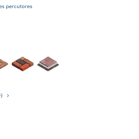
es percutores
0)