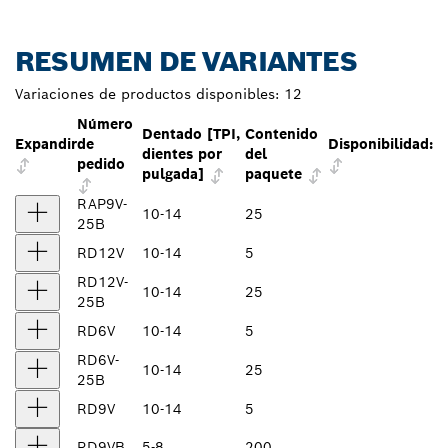
RESUMEN DE VARIANTES
Variaciones de productos disponibles:
12
Número
Dentado [TPI,
Contenido
Expandir
de
Disponibilidad:
dientes por
del
pedido
pulgada]
paquete
RAP9V-
10-14
25
25B
RD12V
10-14
5
RD12V-
10-14
25
25B
RD6V
10-14
5
RD6V-
10-14
25
25B
RD9V
10-14
5
RD9VB
5-8
200