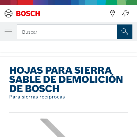
Regresar
TU VARIANTE SELECCIONADA
Hojas para sierra sable de demolición de
Buscar
Bosch
...
Hojas para sierra sable de demolición de Bosch
HOJAS PARA SIERRA
SABLE DE DEMOLICIÓN
DE BOSCH
Para sierras recíprocas