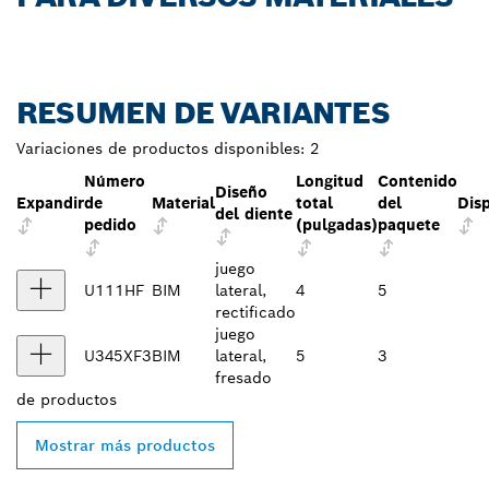
RESUMEN DE VARIANTES
Variaciones de productos disponibles:
2
Número
Longitud
Contenido
Diseño
Expandir
de
Material
total
del
Disp
del diente
pedido
(pulgadas)
paquete
juego
U111HF
BIM
lateral,
4
5
rectificado
juego
U345XF3
BIM
lateral,
5
3
fresado
de
productos
Mostrar más productos