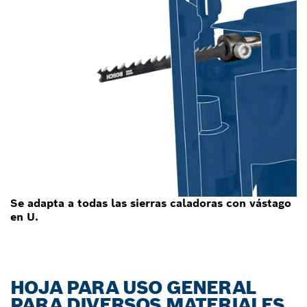
Se adapta a todas las sierras caladoras con vástago
en U.
HOJA PARA USO GENERAL
PARA DIVERSOS MATERIALES