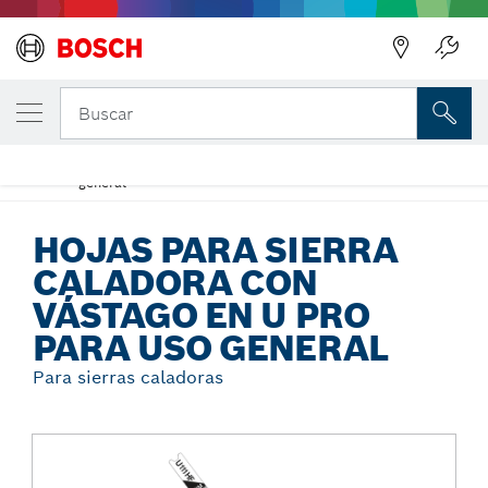
Regresar
TU VARIANTE SELECCIONADA
Hojas para sierra caladora con vástago en 
Buscar
para uso general
Hojas para sierra caladora con vástago en U Pro para uso
...
general
HOJAS PARA SIERRA
CALADORA CON
VÁSTAGO EN U PRO
PARA USO GENERAL
Para sierras caladoras