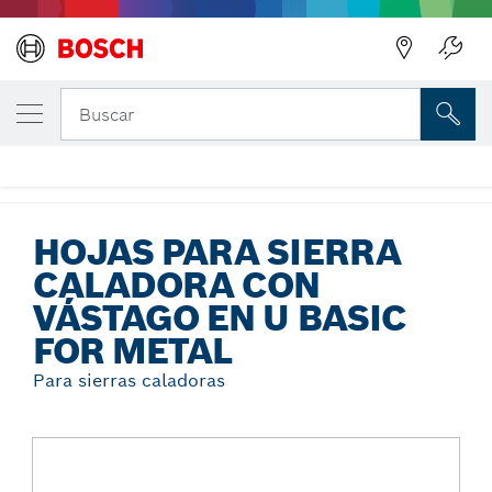
Regresar
TU VARIANTE SELECCIONADA
Hojas para sierra caladora con vástago en 
Buscar
Basic for Metal
...
Hojas para sierra caladora con vástago en U Basic for Metal
HOJAS PARA SIERRA
CALADORA CON
VÁSTAGO EN U BASIC
FOR METAL
Para sierras caladoras