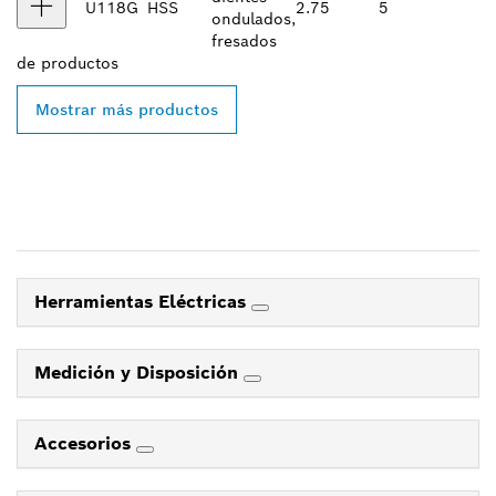
U118G
HSS
2.75
5
ondulados,
fresados
de
productos
Mostrar más productos
Herramientas Eléctricas
Medición y Disposición
Accesorios