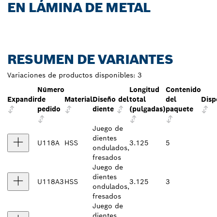
EN LÁMINA DE METAL
RESUMEN DE VARIANTES
Variaciones de productos disponibles:
3
Número
Longitud
Contenido
Expandir
de
Material
Diseño del
total
del
Disp
pedido
diente
(pulgadas)
paquete
Juego de
dientes
U118A
HSS
3.125
5
ondulados,
fresados
Juego de
dientes
U118A3
HSS
3.125
3
ondulados,
fresados
Juego de
dientes