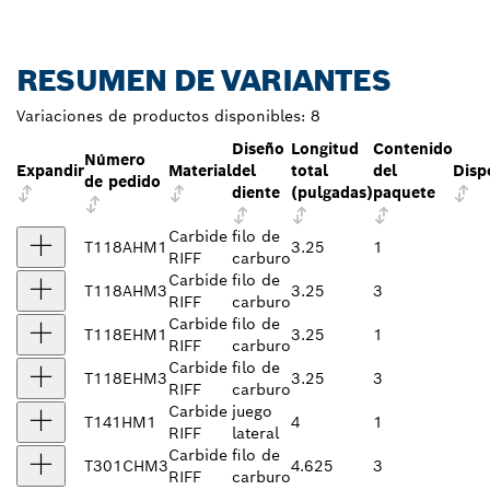
RESUMEN DE VARIANTES
Variaciones de productos disponibles:
8
Diseño
Longitud
Contenido
Número
Expandir
Material
del
total
del
Disp
de pedido
diente
(pulgadas)
paquete
Carbide
filo de
T118AHM1
3.25
1
RIFF
carburo
Carbide
filo de
T118AHM3
3.25
3
RIFF
carburo
Carbide
filo de
T118EHM1
3.25
1
RIFF
carburo
Carbide
filo de
T118EHM3
3.25
3
RIFF
carburo
Carbide
juego
T141HM1
4
1
RIFF
lateral
Carbide
filo de
T301CHM3
4.625
3
RIFF
carburo