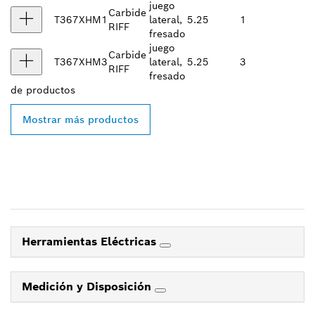
juego
Carbide
T367XHM1
lateral,
5.25
1
RIFF
fresado
juego
Carbide
T367XHM3
lateral,
5.25
3
RIFF
fresado
de
productos
Mostrar más productos
Herramientas Eléctricas
Medición y Disposición