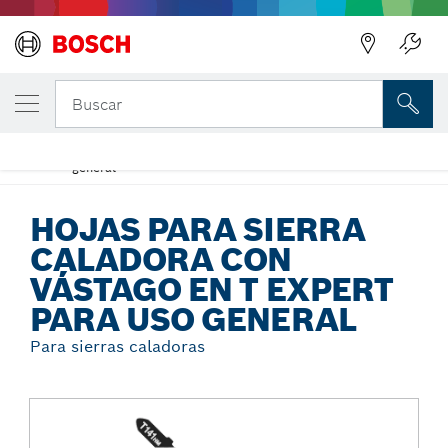
Regresar
TU VARIANTE SELECCIONADA
Hojas para sierra caladora con vástago en T
Buscar
Expert para uso general
Hojas para sierra caladora con vástago en T Expert para uso
...
general
HOJAS PARA SIERRA
CALADORA CON
VÁSTAGO EN T EXPERT
PARA USO GENERAL
Para sierras caladoras