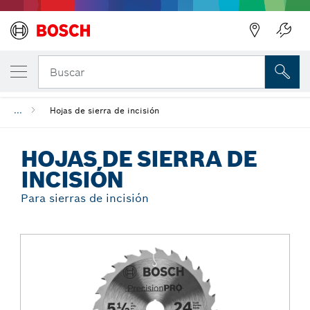
Regresar
TU VARIANTE SELECCIONADA
Hojas de sierra de incisión
Buscar
...
Hojas de sierra de incisión
HOJAS DE SIERRA DE
INCISIÓN
Para sierras de incisión