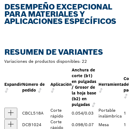
DESEMPEÑO EXCEPCIONAL
PARA MATERIALES Y
APLICACIONES ESPECÍFICOS
RESUMEN DE VARIANTES
Variaciones de productos disponibles:
22
Anchura de
corte (b1)
Co
en pulgadas
Expandir
Número de
Aplicación
Herramienta
de
/ Grosor de
pedido
pa
la hoja base
(b2) en
pulgadas
Corte
Portable
CBCL518A
0.054/0.03
1
rápido
inalámbrica
Corte
DCB1024
0.098/0.07
Mesa
1
rápido