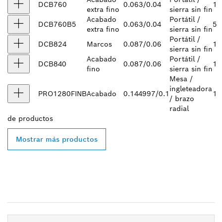
DCB760
0.063/0.04
1
extra fino
sierra sin fin
Acabado
Portátil /
DCB760B5
0.063/0.04
5
extra fino
sierra sin fin
Portátil /
DCB824
Marcos
0.087/0.06
1
sierra sin fin
Acabado
Portátil /
DCB840
0.087/0.06
1
fino
sierra sin fin
Mesa /
ingleteadora
PRO1280FINB
Acabado
0.144997/0.1
1
/ brazo
radial
de
productos
Mostrar más productos