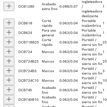
ingleteadora
Acabado
DCB1280
0.098/0.07
/
1
extra fino
ingleteadora
deslizante
Corte
Portable
DCB618
0.063/0.04
1
rápido
inalámbrica
Para uso
Portable
DCB624
0.063/0.04
1
general
inalámbrica
Corte
Portátil /
DCB718B25
0.063/0.04
25
rápido
sierra sin fin
Portátil /
DCB724
Marcos
0.063/0.04
1
sierra sin fin
Portátil /
DCB724B25
Marcos
0.063/0.04
25
sierra sin fin
Portátil /
DCB724B3
Marcos
0.063/0.04
3
sierra sin fin
Portátil /
DCB724C10
Marcos
0.063/0.04
10
sierra sin fin
Acabado
Portátil /
DCB740
0.063/0.04
1
fino
sierra sin fin
Acabado
Portátil /
DCB740B10
0.063/0.04
10
fino
sierra sin fin
Acabado
Portátil /