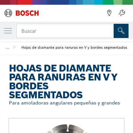
Regresar
TU VARIANTE SELECCIONADA
Hojas de diamante para ranuras en V y bo
Buscar
...
Hojas de diamante para ranuras en V y bordes segmentados
HOJAS DE DIAMANTE
PARA RANURAS EN V Y
BORDES
SEGMENTADOS
Para amoladoras angulares pequeñas y grandes