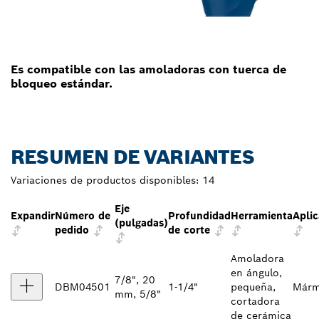
Es compatible con las amoladoras con tuerca de
bloqueo estándar.
RESUMEN DE VARIANTES
Variaciones de productos disponibles:
14
Eje
Expandir
Número de
Profundidad
Herramienta
Aplic
(pulgadas)
pedido
de corte
Amoladora
en ángulo,
7/8", 20
DBM04501
1-1/4"
pequeña,
Márm
mm, 5/8"
cortadora
de cerámica