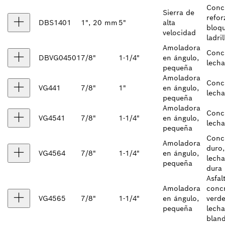
Conc
Sierra de
refor
DBS1401
1", 20 mm
5"
alta
bloqu
velocidad
ladril
Amoladora
Conc
DBVG04501
7/8"
1-1/4"
en ángulo,
lech
pequeña
Amoladora
Conc
VG441
7/8"
1"
en ángulo,
lech
pequeña
Amoladora
Conc
VG4541
7/8"
1-1/4"
en ángulo,
lech
pequeña
Conc
Amoladora
duro,
VG4564
7/8"
1-1/4"
en ángulo,
lech
pequeña
dura
Asfal
Amoladora
conc
VG4565
7/8"
1-1/4"
en ángulo,
verde
pequeña
lech
blan