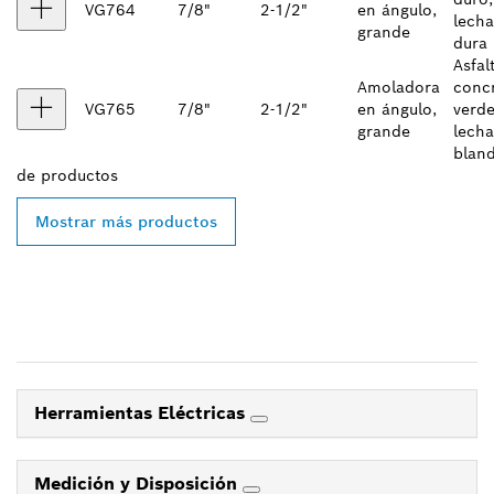
VG764
7/8"
2-1/2"
en ángulo,
lech
grande
dura
Asfal
Amoladora
conc
VG765
7/8"
2-1/2"
en ángulo,
verde
grande
lech
blan
de
productos
Mostrar más productos
Herramientas Eléctricas
Medición y Disposición