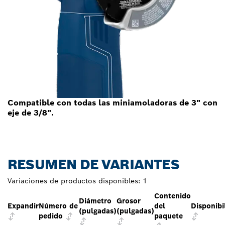
Compatible con todas las miniamoladoras de 3" con
eje de 3/8".
RESUMEN DE VARIANTES
Variaciones de productos disponibles:
1
Contenido
Diámetro
Grosor
Expandir
Número de
del
Disponibi
(pulgadas)
(pulgadas)
pedido
paquete