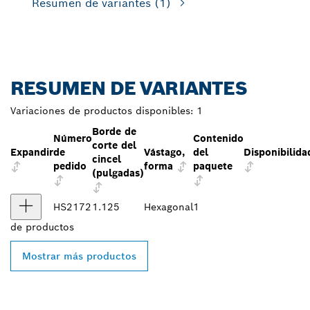
Resumen de variantes
(1)
RESUMEN DE VARIANTES
Variaciones de productos disponibles:
1
Borde de
Número
Contenido
corte del
Expandir
de
Vástago,
del
Disponibilida
cincel
pedido
forma
paquete
(pulgadas)
HS2172
1.125
Hexagonal
1
de
productos
Mostrar más productos