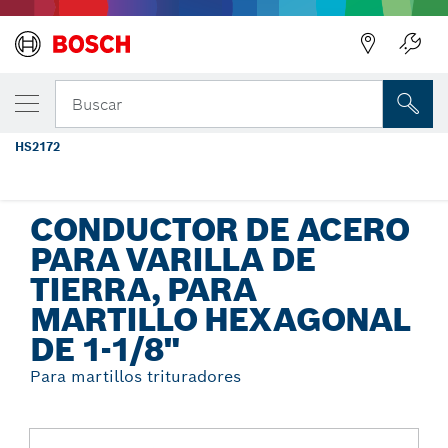
Regresar
TU VARIANTE SELECCIONADA
Impulsor de varillas rectificadas
Buscar
hexagonal de 15-1/2" 1-1/8"
HS2172
Conductor de acero para varilla de tierra, para martillo
...
hexagonal de 1-1/8"
CONDUCTOR DE ACERO
PARA VARILLA DE
TIERRA, PARA
MARTILLO HEXAGONAL
DE 1-1/8"
Para martillos trituradores