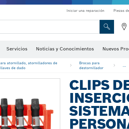
Iniciar una reparación
Piezas d
ado, atornilladores de tuerca y llaves de dado
Perforación con diamantes, corte y amolado
Brocas para rebajadoras y hojas para cepillos
Corte, amolado y cepillado
Servicios
Noticias y Conocimientos
Nuevos Pro
gitales, localizadores de ángulo digitales e inclinómetro
Herramientas de inspección
ara atornillado, atornilladores de
Brocas para
...
 llaves de dado
destornillador
CLIPS D
INSERCI
SISTEMA
PERSON