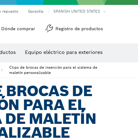
e repuesto
Garantía
SPANISH UNITED STATES
Dónde comprar
Registro de productos
Accesorios para herramienta multiuso
Herramientas de roscado
ductos
Equipo eléctrico para exteriores
/detección
Clips de brocas de inserción para el sistema de
maletín personalizable
E BROCAS DE
ÓN PARA EL
 DE MALETÍN
ALIZABLE