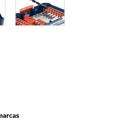
/DESTORNILLADORES
RA
ORNILLADORES DE IM
LLADORES
marcas