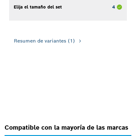
Elija el tamaño del set
4
Resumen de variantes
(1)
PARA
TALADROS/DESTORNILLADOR
ES GIRATORIOS, PARA
TALADROS/DESTORNILLADOR
ES DE IMPACTO, PARA
DESTORNILLADORES
Compatible con la mayoría de las marcas