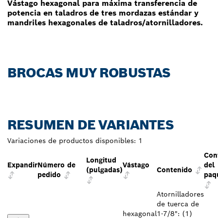
Vástago hexagonal para máxima transferencia de
potencia en taladros de tres mordazas estándar y
mandriles hexagonales de taladros/atornilladores.
BROCAS MUY ROBUSTAS
RESUMEN DE VARIANTES
Variaciones de productos disponibles:
1
Con
Longitud
Expandir
Número de
Vástago
del
(pulgadas)
Contenido
pedido
paq
Atornilladores
de tuerca de
hexagonal
1-7/8": (1)