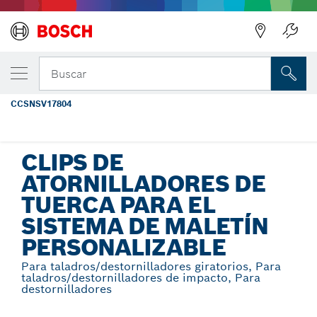
Regresar
TU VARIANTE SELECCIONADA
Atornilladores de tuerca de 1-7/8" con clip
Buscar
de maletín personalizable, 4 piezas
CCSNSV17804
Clips de atornilladores de tuerca para el sistema de maletín
...
personalizable
CLIPS DE
ATORNILLADORES DE
TUERCA PARA EL
SISTEMA DE MALETÍN
PERSONALIZABLE
Para taladros/destornilladores giratorios, Para
taladros/destornilladores de impacto, Para
destornilladores