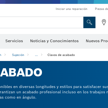
Iniciar una reparación
Piezas d
ado, atornilladores de tuerca y llaves de dado
Perforación con diamantes, corte y amolado
Brocas para rebajadoras y hojas para cepillos
Corte, amolado y cepillado
Servicios
Noticias y Conocimientos
Nuevos Pro
gitales, localizadores de ángulo digitales e inclinómetro
Herramientas de inspección
h
Sujeción
...
Clavos de acabado
CABADO
ibles en diversas longitudes y estilos para satisfacer s
rantizan un acabado profesional incluso en los trabajos 
tas como en ángulo.