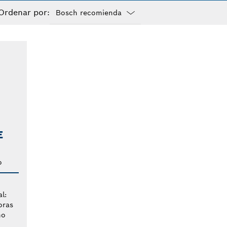
Ordenar por:
Dropdown
closed
E
o
l:
oras
mo