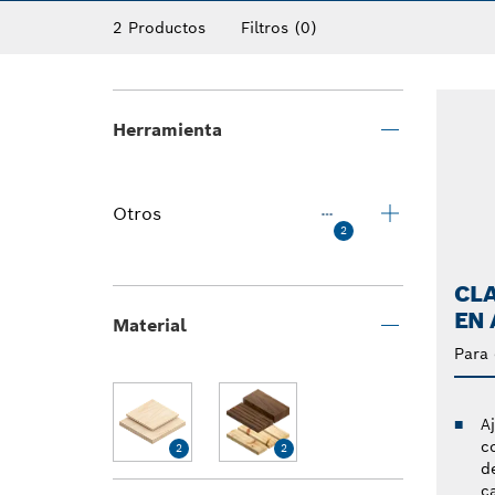
2 Productos
Filtros
(0)
Herramienta
Otros
2
CL
EN
Material
Para
A
c
2
2
d
c