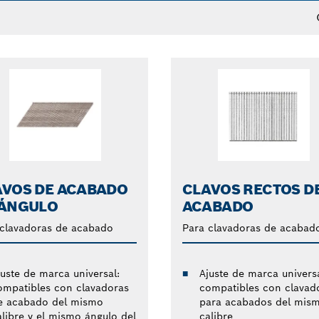
AVOS DE ACABADO
CLAVOS RECTOS D
 ÁNGULO
ACABADO
 clavadoras de acabado
Para clavadoras de acabad
juste de marca universal:
Ajuste de marca universa
ompatibles con clavadoras
compatibles con clavad
e acabado del mismo
para acabados del mis
alibre y el mismo ángulo del
calibre