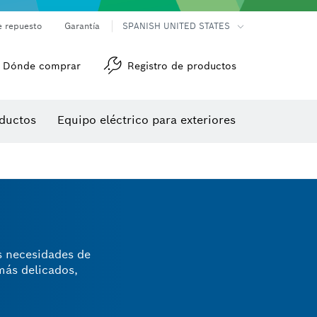
e repuesto
Garantía
SPANISH UNITED STATES
Dónde comprar
Registro de productos
Accesorios para herramienta multiuso
Herramientas de roscado
ductos
Equipo eléctrico para exteriores
/detección
us necesidades de
más delicados,