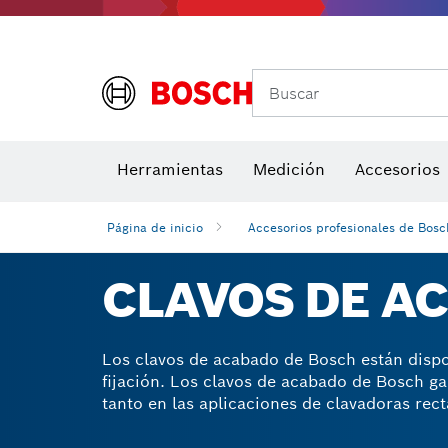
Buscar
Brocas para atornill
Herramientas
Medición
Accesorios
Niveles di
Página de inicio
Accesorios profesionales de Bosc
CLAVOS DE A
Los clavos de acabado de Bosch están dispon
fijación. Los clavos de acabado de Bosch ga
tanto en las aplicaciones de clavadoras rec