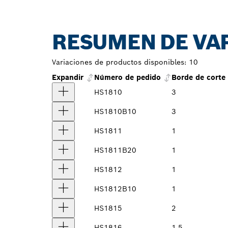
RESUMEN DE VA
Variaciones de productos disponibles:
10
Expandir
Número de pedido
Borde de corte 
HS1810
3
HS1810B10
3
HS1811
1
HS1811B20
1
HS1812
1
HS1812B10
1
HS1815
2
HS1816
1.5