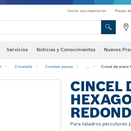
Iniciar una reparación
Piezas d
ado, atornilladores de tuerca y llaves de dado
Perforación con diamantes, corte y amolado
Brocas para rebajadoras y hojas para cepillos
Corte, amolado y cepillado
Servicios
Noticias y Conocimientos
Nuevos Pro
gitales, localizadores de ángulo digitales e inclinómetro
Herramientas de inspección
h
Cincelado
Cinceles planos
...
Cincel de acero
CINCEL 
HEXAGO
REDOND
Para taladros percutores 