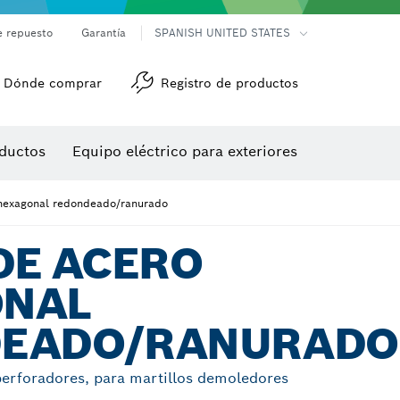
e repuesto
Garantía
SPANISH UNITED STATES
Dónde comprar
Registro de productos
Accesorios para herramienta multiuso
Herramientas de roscado
ductos
Equipo eléctrico para exteriores
/detección
 hexagonal redondeado/ranurado
DE ACERO
NAL
EADO/RANURADO
perforadores, para martillos demoledores