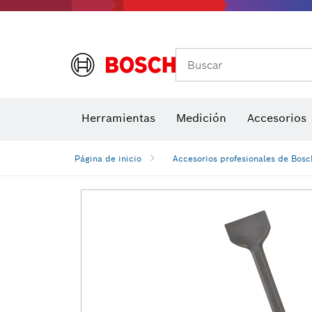
Buscar
Brocas para atornill
Herramientas
Medición
Accesorios
Niveles di
Página de inicio
Accesorios profesionales de Bosc