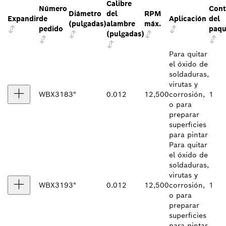
Calibre
Número
Cont
Diámetro
del
RPM
Expandir
de
Aplicación
del
(pulgadas)
alambre
máx.
pedido
paqu
(pulgadas)
Para quitar
el óxido de
soldaduras,
virutas y
WBX318
3"
0.012
12,500
corrosión,
1
o para
preparar
superficies
para pintar
Para quitar
el óxido de
soldaduras,
virutas y
WBX319
3"
0.012
12,500
corrosión,
1
o para
preparar
superficies
para pintar