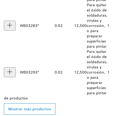
Para quitar
el óxido de
soldaduras,
virutas y
WBX328
3"
0.02
12,500
corrosión,
1
o para
preparar
superficies
para pintar
Para quitar
el óxido de
soldaduras,
virutas y
WBX329
3"
0.02
12,500
corrosión,
1
o para
preparar
superficies
para pintar
de
productos
Mostrar más productos