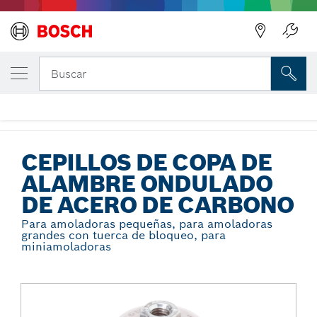
Regresar
TU VARIANTE SELECCIONADA
Cepillos de copa de alambre ondulado de 
Buscar
carbono
...
Cepillos de copa de alambre ondulado de acero de carbono
CEPILLOS DE COPA DE
ALAMBRE ONDULADO
DE ACERO DE CARBONO
Para amoladoras pequeñas, para amoladoras
grandes con tuerca de bloqueo, para
miniamoladoras