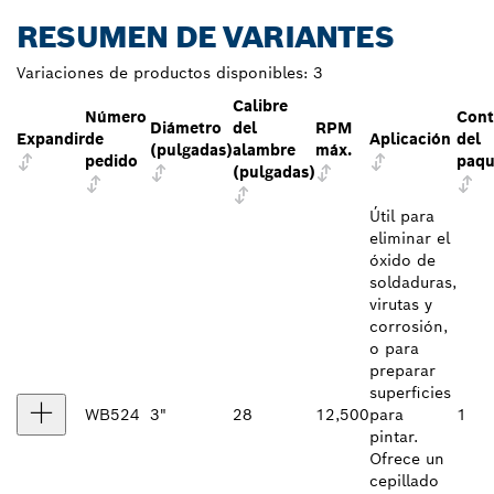
RESUMEN DE VARIANTES
Variaciones de productos disponibles:
3
Calibre
Número
Cont
Diámetro
del
RPM
Expandir
de
Aplicación
del
(pulgadas)
alambre
máx.
pedido
paqu
(pulgadas)
Útil para
eliminar el
óxido de
soldaduras,
virutas y
corrosión,
o para
preparar
superficies
WB524
3"
28
12,500
para
1
pintar.
Ofrece un
cepillado