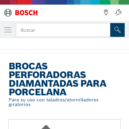
Regresar
TU VARIANTE SELECCIONADA
Brocas perforadoras diamantadas para
Buscar
porcelana
...
Brocas perforadoras diamantadas para porcelana
BROCAS
PERFORADORAS
DIAMANTADAS PARA
PORCELANA
Para su uso con taladros/atornilladores
giratorios