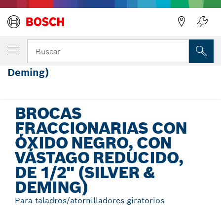
Regresar
TU VARIANTE SELECCIONADA
Brocas fraccionarias con óxido negro, con
Buscar
vástago reducido, de 1/2" (Silver &
Deming)
Brocas fraccionarias con óxido negro, con vástago reducido,
...
de 1/2" (Silver & Deming)
BROCAS
FRACCIONARIAS CON
ÓXIDO NEGRO, CON
VÁSTAGO REDUCIDO,
DE 1/2" (SILVER &
DEMING)
Para taladros/atornilladores giratorios