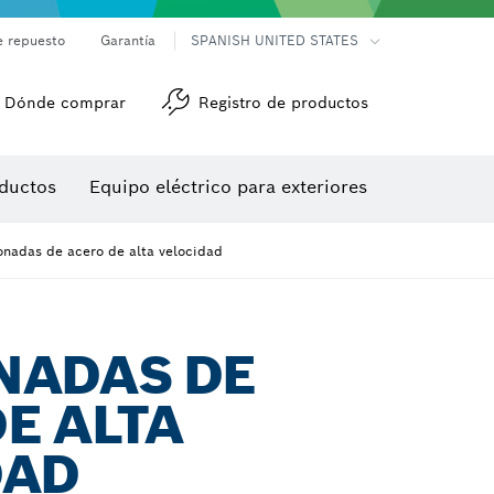
e repuesto
Garantía
SPANISH UNITED STATES
Dónde comprar
Registro de productos
Accesorios para herramienta multiuso
Herramientas de roscado
ductos
Equipo eléctrico para exteriores
/detección
onadas de acero de alta velocidad
NADAS DE
E ALTA
DAD