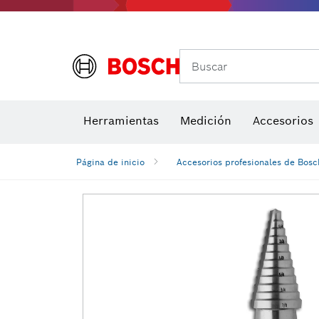
Buscar
Brocas para atornill
Herramientas
Medición
Accesorios
Niveles di
Página de inicio
Accesorios profesionales de Bosc