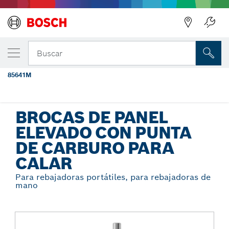
Regresar
TU VARIANTE SELECCIONADA
Broca de panel elevado con punta de
Buscar
carburo para calar, 3-3/8" x 1/2"
85641M
...
Brocas de panel elevado con punta de carburo para calar
BROCAS DE PANEL
ELEVADO CON PUNTA
DE CARBURO PARA
CALAR
Para rebajadoras portátiles, para rebajadoras de
mano