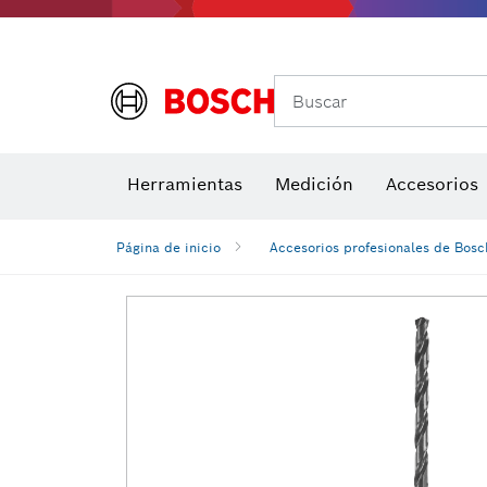
Buscar
Brocas para atornill
Herramientas
Medición
Accesorios
Niveles di
Página de inicio
Accesorios profesionales de Bosc