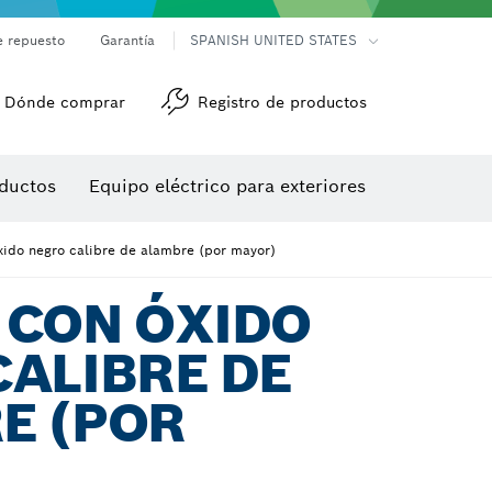
e repuesto
Garantía
SPANISH UNITED STATES
Dónde comprar
Registro de productos
Accesorios para herramienta multiuso
Herramientas de roscado
ductos
Equipo eléctrico para exteriores
/detección
xido negro calibre de alambre (por mayor)
 CON ÓXIDO
ALIBRE DE
E (POR