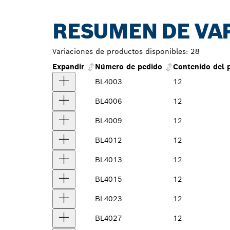
RESUMEN DE VA
Variaciones de productos disponibles:
28
Expandir
Número de pedido
Contenido del 
BL4003
12
BL4006
12
BL4009
12
BL4012
12
BL4013
12
BL4015
12
BL4023
12
BL4027
12