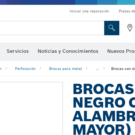
Iniciar una reparación
Piezas d
ado, atornilladores de tuerca y llaves de dado
Perforación con diamantes, corte y amolado
Brocas para rebajadoras y hojas para cepillos
Corte, amolado y cepillado
Servicios
Noticias y Conocimientos
Nuevos Pro
gitales, localizadores de ángulo digitales e inclinómetro
Herramientas de inspección
h
Perforación
Brocas para metal
...
Brocas con ó
BROCAS
NEGRO C
ALAMBR
MAYOR)