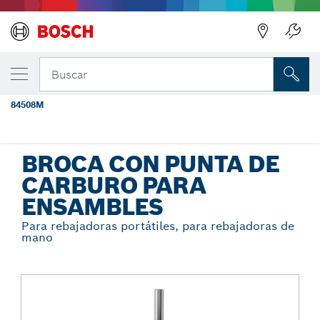
Regresar
TU VARIANTE SELECCIONADA
Broca con punta de carburo para
Buscar
ensambles, 2-5/8" x 1-3/16"
84508M
...
Broca con punta de carburo para ensambles
BROCA CON PUNTA DE
CARBURO PARA
ENSAMBLES
Para rebajadoras portátiles, para rebajadoras de
mano