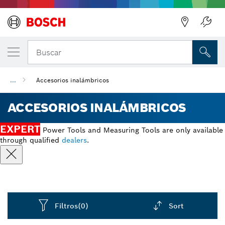
Regresar
Buscar
...
Accesorios inalámbricos
ACCESORIOS INALÁMBRICOS
EXPERT
Power Tools and Measuring Tools are only available
through qualified
dealers
.
Filtros
(0)
Sort
Dropdown