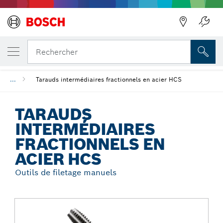
Précédent
VOTRE VARIANTE SÉLECTIONNÉE
Tarauds intermédiaires fractionnels en aci
Rechercher
...
Tarauds intermédiaires fractionnels en acier HCS
TARAUDS
INTERMÉDIAIRES
FRACTIONNELS EN
ACIER HCS
Outils de filetage manuels