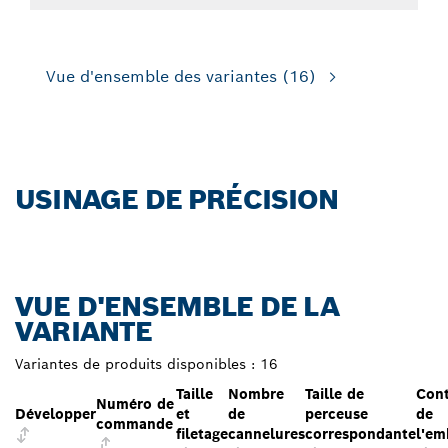
Vue d'ensemble des variantes
(16)
USINAGE DE PRÉCISION
VUE D'ENSEMBLE DE LA
VARIANTE
Variantes de produits disponibles :
16
Taille
Nombre
Taille de
Con
Numéro de
Développer
et
de
perceuse
de
commande
filetage
cannelures
correspondante
l'em