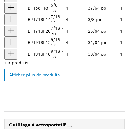
5/8 -
BPT58F18
4
37/64 po
1
18
7/16 -
BPT716F14
4
3/8 po
1
14
7/16 -
BPT716F20
4
25/64 po
1
20
9/16 -
BPT916F12
4
31/64 po
1
12
9/16 -
BPT916F18
4
33/64 po
1
18
sur
produits
Afficher plus de produits
Outillage électroportatif