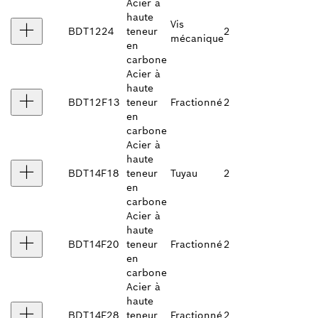
Acier à
haute
Vis
BDT1224
teneur
2
mécanique
en
carbone
Acier à
haute
BDT12F13
teneur
Fractionné
2
en
carbone
Acier à
haute
BDT14F18
teneur
Tuyau
2
en
carbone
Acier à
haute
BDT14F20
teneur
Fractionné
2
en
carbone
Acier à
haute
BDT14F28
teneur
Fractionné
2