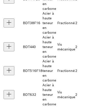
en
carbone
Acier à
haute
BDT38F16
teneur
Fractionné
2
en
carbone
Acier à
haute
Vis
BDT440
teneur
2
mécanique
en
carbone
Acier à
haute
BDT516F18
teneur
Fractionné
2
en
carbone
Acier à
haute
Vis
BDT632
teneur
2
mécanique
en
carbone