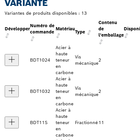
VARIANTE
Variantes de produits disponibles :
13
Contenu
Numéro de
Développer
Matériau
de
Disponi
commande
Type
l'emballage
Acier à
haute
Vis
BDT1024
teneur
2
mécanique
en
carbone
Acier à
haute
Vis
BDT1032
teneur
2
mécanique
en
carbone
Acier à
haute
BDT11S
teneur
Fractionné
11
en
carbone