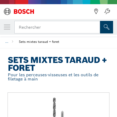
Précédent
VOTRE VARIANTE SÉLECTIONNÉE
Sets mixtes taraud + foret
Rechercher
...
Sets mixtes taraud + foret
SETS MIXTES TARAUD +
FORET
Pour les perceuses-visseuses et les outils de
filetage à main