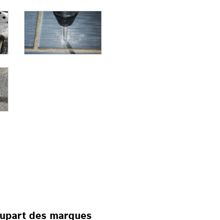
USES-VISSEUSES SAN
ON
plupart des marques