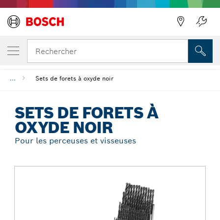
Précédent
VOTRE VARIANTE SÉLECTIONNÉE
Sets de forets à oxyde noir
Rechercher
...
Sets de forets à oxyde noir
SETS DE FORETS À
OXYDE NOIR
Pour les perceuses et visseuses