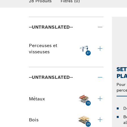
28 Produits
Filtres
(0)
--UNTRANSLATED--
Perceuses et
visseuses
37
SET
PLA
--UNTRANSLATED--
Pour 
perce
Métaux
15
D
B
Bois
al
25