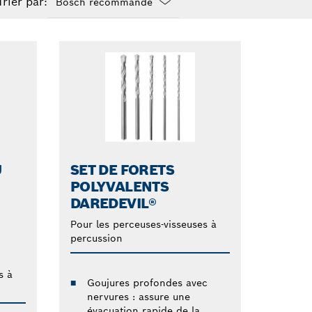
Trier par:
Dropdown
closed
U
SET DE FORETS
POLYVALENTS
DAREDEVIL®
Pour les perceuses-visseuses à
percussion
s à
Goujures profondes avec
nervures : assure une
évacuation rapide de la