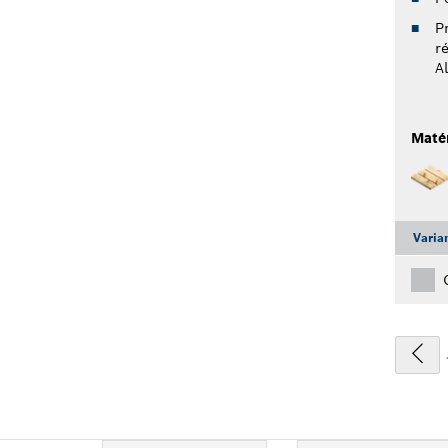
P
ré
A
Maté
Varia