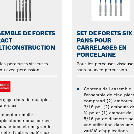
EMBLE DE FORETS
SET DE FORETS SIX
PACT
PANS POUR
LTICONSTRUCTION
CARRELAGES EN
PORCELAINE
les perceuses-visseuses
Pour les perceuses-visseuse
ou avec percussion
sans ou avec percussion
Contenu de l'ensemble :
l'ensemble de cinq pièc
erçage dans de multiples
comprend (2) embouts 
atériaux
3/16 po, (2) embouts d
¼ po et (1) embout de
onception multi-
5/16 po de diamètre po
pplications : pour percer
une utilisation dans une
ans le bois et une grande
variété d'applications.
ariété d’autres matériaux