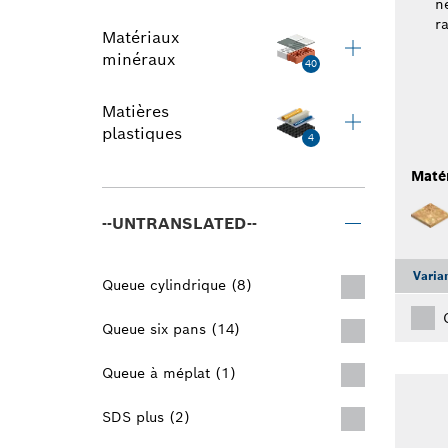
n
r
Matériaux
minéraux
40
Matières
plastiques
4
Maté
--UNTRANSLATED--
Varia
Queue cylindrique (8)
Queue six pans (14)
Queue à méplat (1)
SDS plus (2)