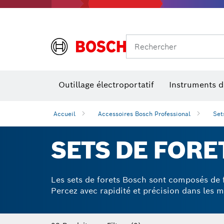
Rechercher
Outillage électroportatif
Instruments 
Perçage, t
Niveaux num
Accueil
Accessoires Bosch Professional
Set
SETS DE FORE
Les sets de forets Bosch sont composés de fo
Percez avec rapidité et précision dans les m