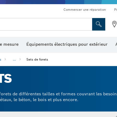
Commencer une réparation
P
de mesure
Équipements électriques pour extérieur
ronçonnage et meulage diamant
ériques, mesureurs d’angle numériques et inclinomètres
Embouts de vissage, embouts douilles et douilles
Tronçonnage, meulage et brossage
Fraises et fers de raboteuse
Outils d’inspection/
s
...
Sets de forets
TS
rets de différentes tailles et formes couvrant les besoins
étaux, le béton, le bois et plus encore.