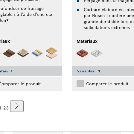
Perçage dans la maçonn
rofondeur de fraisage
Carbure élaboré en inte
glable : à l’aide d’une clé
par Bosch : confère une
llen®
grande durabilité lors d
sollicitations extrêmes
riaux
Matériaux
ntes:
1
Variantes:
1
Comparer le produit
Comparer le produit
1
2
3