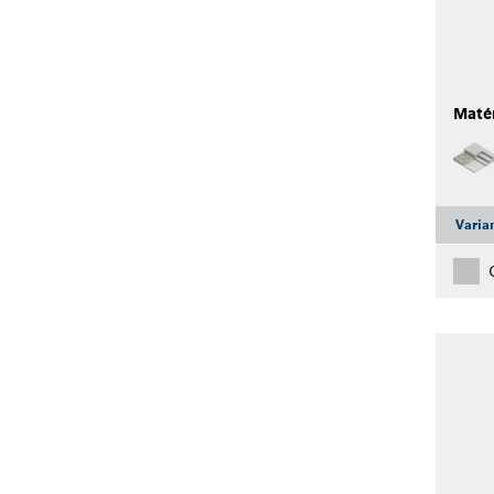
Maté
Varia