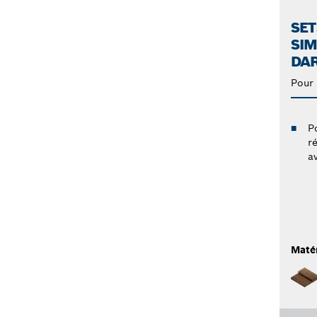
SET
SIM
DAR
Pour 
P
r
a
Maté