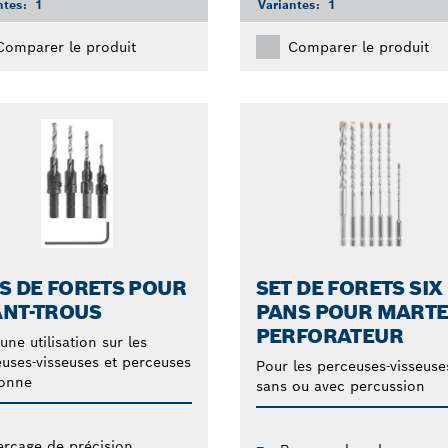
ntes:
1
Variantes:
1
Comparer le produit
Comparer le produit
S DE FORETS POUR
SET DE FORETS SIX
ANT-TROUS
PANS POUR MART
PERFORATEUR
une utilisation sur les
uses-visseuses et perceuses
Pour les perceuses-visseuse
lonne
sans ou avec percussion
erçage de précision