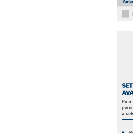
Varia
SET
AV
Pour 
perce
à co
P