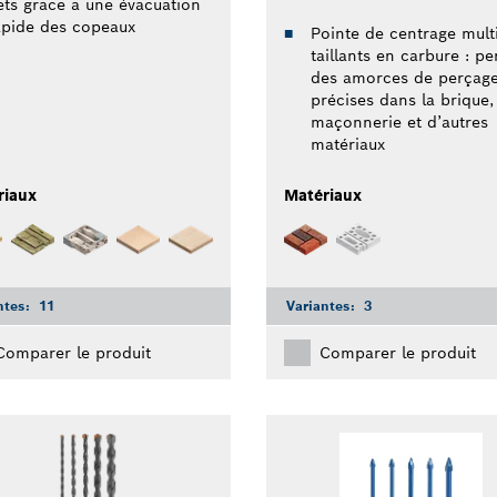
ets grâce à une évacuation
apide des copeaux
Pointe de centrage multi
taillants en carbure : p
des amorces de perçag
précises dans la brique,
maçonnerie et d’autres
matériaux
riaux
Matériaux
ntes:
11
Variantes:
3
Comparer le produit
Comparer le produit