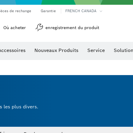
ièces de rechange
Garantie
FRENCH CANADA
Où acheter
enregistrement du produit
Accessoires
Nouveaux Produits
Service
Solutio
détection
Accessoires pour outils multifonctions
 les plus divers.