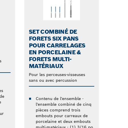
SET COMBINÉ DE
FORETS SIX PANS
POUR CARRELAGES
EN PORCELAINE &
FORETS MULTI-
s
MATÉRIAUX
Pour les perceuses-visseuses
sans ou avec percussion
es
de
Contenu de l'ensemble -
e
l'ensemble combiné de cinq
pièces comprend trois
ur
embouts pour carreaux de
porcelaine et deux embouts
multi-matériaux : (1) 3/16 po,