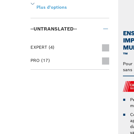
Plus d'options
--UNTRANSLATED--
ENS
IM
MU
EXPERT (4)
™
PRO (17)
Pour 
sans 
P
m
C
a
d
v