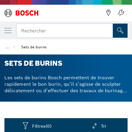
Précédent
Rechercher
...
Sets de burins
SETS DE BURINS
Les sets de burins Bosch permettent de trouver
rapidement le bon burin, qu’il s’agisse de sculpter
délicatement ou d’effectuer des travaux de burinage
lourds. En acier de grande qualité pour une grande
durabilité et un travail rapide et précis.
Filtres
(0)
Tri