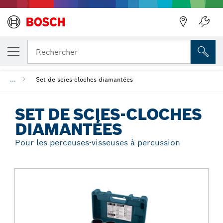
Précédent
VOTRE VARIANTE SÉLECTIONNÉE
Set de scies-cloches diamantées
Rechercher
...
Set de scies-cloches diamantées
SET DE SCIES-CLOCHES
DIAMANTÉES
Pour les perceuses-visseuses à percussion