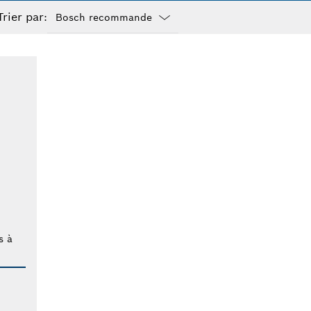
Trier par:
Dropdown
closed
s à