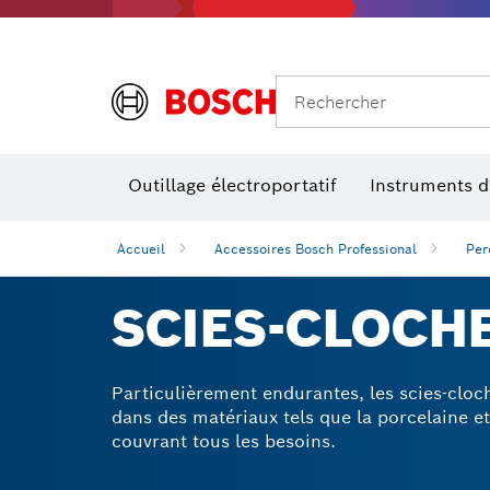
Rechercher
Outillage électroportatif
Instruments 
Perçage, t
Niveaux num
Accueil
Accessoires Bosch Professional
Per
SCIES-CLOCH
Particulièrement endurantes, les scies-clo
dans des matériaux tels que la porcelaine et
couvrant tous les besoins.