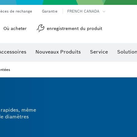
ièces de rechange
Garantie
FRENCH CANADA
Où acheter
enregistrement du produit
Accessoires
Nouveaux Produits
Service
Solutio
détection
Accessoires pour outils multifonctions
antées
s rapides, même
de diamètres