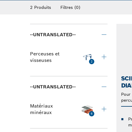
2 Produits
Filtres
(0)
--UNTRANSLATED--
Perceuses et
visseuses
2
SCI
DI
--UNTRANSLATED--
Pour 
percu
Matériaux
minéraux
6
P
m