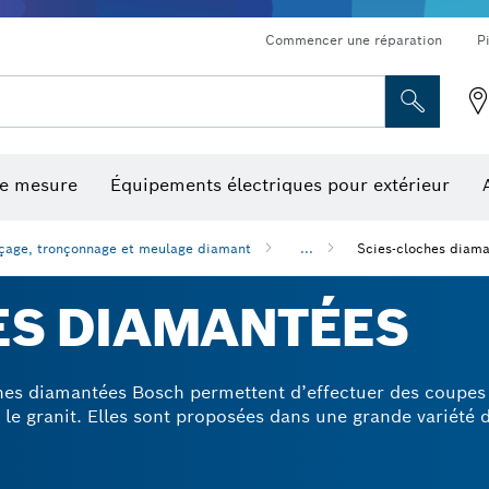
Commencer une réparation
P
de mesure
Équipements électriques pour extérieur
ronçonnage et meulage diamant
ériques, mesureurs d’angle numériques et inclinomètres
Embouts de vissage, embouts douilles et douilles
Tronçonnage, meulage et brossage
Fraises et fers de raboteuse
Outils d’inspection/
çage, tronçonnage et meulage diamant
...
Scies-cloches diam
ES DIAMANTÉES
ches diamantées Bosch permettent d’effectuer des coupe
 le granit. Elles sont proposées dans une grande variété 