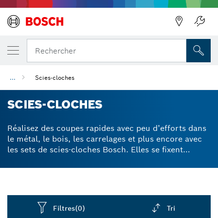
Précédent
Rechercher
...
Scies-cloches
SCIES-CLOCHES
Réalisez des coupes rapides avec peu d’efforts dans
le métal, le bois, les carrelages et plus encore avec
les sets de scies-cloches Bosch. Elles se fixent
facilement aux perceuses à percussion et visseuses
pour découper des trous dans de multiples
matériaux avec leur denture carbure.
Filtres
(0)
Tri