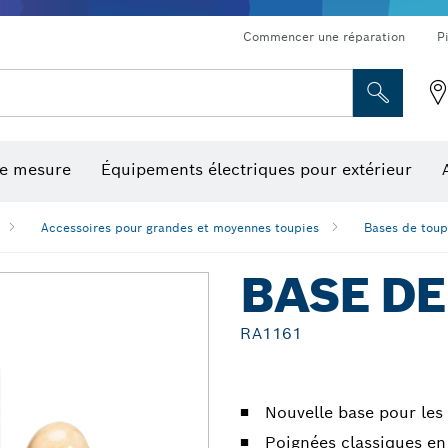
Commencer une réparation
P
de mesure
Équipements électriques pour extérieur
ronçonnage et meulage diamant
ériques, mesureurs d’angle numériques et inclinomètres
Embouts de vissage, embouts douilles et douilles
Tronçonnage, meulage et brossage
Fraises et fers de raboteuse
Outils d’inspection/
Accessoires pour grandes et moyennes toupies
Bases de toup
BASE DE
RA1161
Nouvelle base pour les
Poignées classiques en 