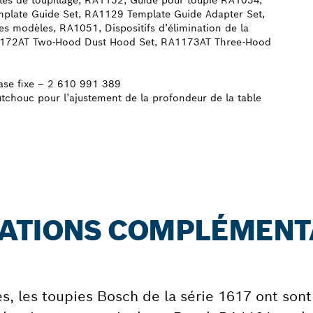
ables de toupillage, RA1152, Guide pour toupie RA1054,
plate Guide Set, RA1129 Template Guide Adapter Set,
des modèles, RA1051, Dispositifs d’élimination de la
1172AT Two-Hood Dust Hood Set, RA1173AT Three-Hood
base fixe – 2 610 991 389
tchouc pour l’ajustement de la profondeur de la table
MATIONS COMPLÉMENT
, les toupies Bosch de la série 1617 ont sont