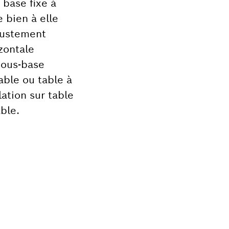
 base fixe à
 bien à elle
justement
zontale
sous-base
able ou table à
lation sur table
ble.