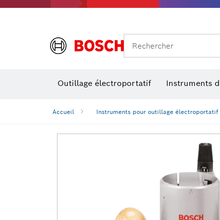
Rechercher
Outillage électroportatif
Instruments 
Perçage, t
Niveaux num
Accueil
Instruments pour outillage électroportatif