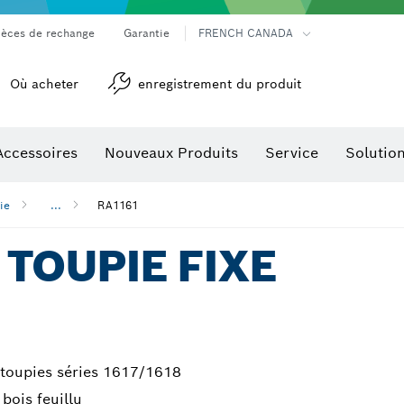
ièces de rechange
Garantie
FRENCH CANADA
Où acheter
enregistrement du produit
Accessoires
Nouveaux Produits
Service
Solutio
détection
Accessoires pour outils multifonctions
ie
...
RA1161
 TOUPIE FIXE
 toupies séries 1617/1618
bois feuillu