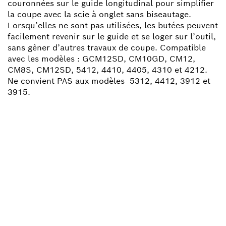
couronnées sur le guide longitudinal pour simplifier
la coupe avec la scie à onglet sans biseautage.
Lorsqu’elles ne sont pas utilisées, les butées peuvent
facilement revenir sur le guide et se loger sur l’outil,
sans gêner d’autres travaux de coupe. Compatible
avec les modèles : GCM12SD, CM10GD, CM12,
CM8S, CM12SD, 5412, 4410, 4405, 4310 et 4212.
Ne convient PAS aux modèles 5312, 4412, 3912 et
3915.
BESOIN D'UNE PIÈCE
DÉTACHÉE ?
Ici, vous trouverez rapidement et facilement les
pièces détachées adaptées à votre outillage