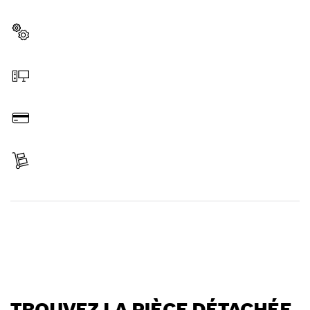
professionnel Bosch.
Sélectionner une pièce détachée
Commander en ligne
Payer
Réceptionner votre article
Trouver une pièce détachée
TROUVEZ LA PIÈCE DÉTACHÉE