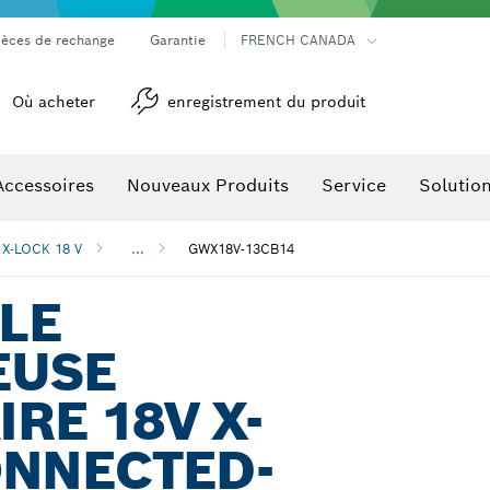
ièces de rechange
Garantie
FRENCH CANADA
Où acheter
enregistrement du produit
Accessoires
Nouveaux Produits
Service
Solutio
détection
Accessoires pour outils multifonctions
s X-LOCK 18 V
...
GWX18V-13CB14
LE
EUSE
RE 18V X-
ONNECTED-