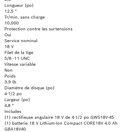
Longueur (po)
12,5 "
Tr/min. sans charge
10,000
Protection contre les surtensions
Oui
Service nominal
18 V
Filet de la tige
5/8 -11 UNC
Vitesse variable
Non
Poids
3,9 lb
Diamètre de disque (po)
4-1/2 po
Largeur (po)
4,8 "
Includes
(1) rectifieuse angulaire 18 V de 4-1/2 po GWS18V-45
(1) batterie 18 V Lithium-Ion Compact CORE18V 4.0 Ah
GBA18V40