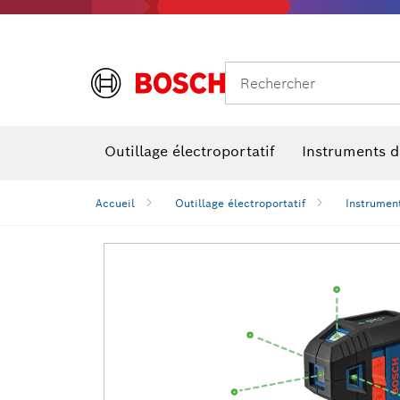
Rechercher
Outillage électroportatif
Instruments 
Perçage, t
Niveaux num
Accueil
Outillage électroportatif
Instrumen