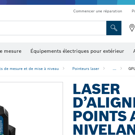
Commencer une réparation
P
de mesure
Équipements électriques pour extérieur
ronçonnage et meulage diamant
ériques, mesureurs d’angle numériques et inclinomètres
Embouts de vissage, embouts douilles et douilles
Tronçonnage, meulage et brossage
Fraises et fers de raboteuse
Outils d’inspection/
ts de mesure et de mise à niveau
Pointeurs laser
...
GPL
LASER
D’ALIGN
POINTS 
NIVELAN