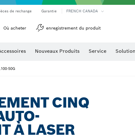
ièces de rechange
Garantie
FRENCH CANADA
Où acheter
enregistrement du produit
Accessoires
Nouveaux Produits
Service
Solutio
détection
Accessoires pour outils multifonctions
100-50G
EMENT CINQ
AUTO-
T À LASER