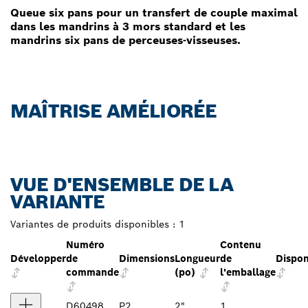
Queue six pans pour un transfert de couple maximal
dans les mandrins à 3 mors standard et les
mandrins six pans de perceuses-visseuses.
MAÎTRISE AMÉLIORÉE
VUE D'ENSEMBLE DE LA
VARIANTE
Variantes de produits disponibles :
1
Numéro
Contenu
Développer
de
Dimensions
Longueur
de
Dispon
commande
(po)
l'emballage
D60498
P2
2"
1