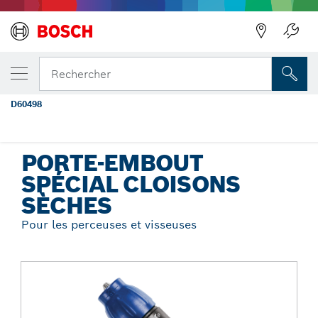
Précédent
VOTRE VARIANTE SÉLECTIONNÉE
Porte-embout de vissage Dimpler® pour
Rechercher
plaques de plâtre
D60498
...
Porte-embout spécial cloisons sèches
PORTE-EMBOUT
SPÉCIAL CLOISONS
SÈCHES
Pour les perceuses et visseuses