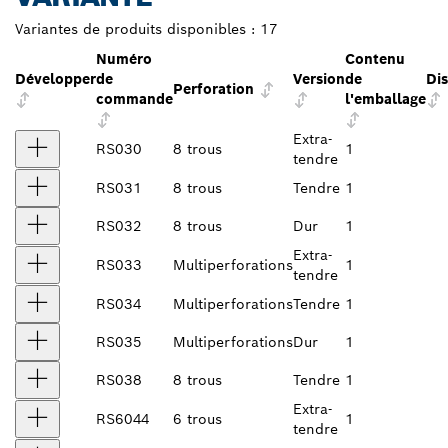
Variantes de produits disponibles :
17
Numéro
Contenu
Développer
de
Version
de
Dis
Perforation
commande
l'emballage
Extra-
RS030
8 trous
1
tendre
RS031
8 trous
Tendre
1
RS032
8 trous
Dur
1
Extra-
RS033
Multiperforations
1
tendre
RS034
Multiperforations
Tendre
1
RS035
Multiperforations
Dur
1
RS038
8 trous
Tendre
1
Extra-
RS6044
6 trous
1
tendre