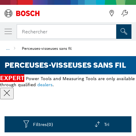
Précédent
Rechercher
...
Perceuses-visseuses sans fil
PERCEUSES-VISSEUSES SANS FIL
EXPERT
Power Tools and Measuring Tools are only available
through qualified
dealers
.
Filtres
(0)
Tri
Dropdown