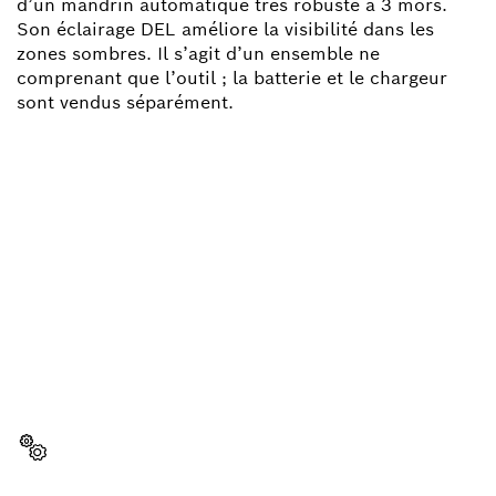
d’un mandrin automatique très robuste à 3 mors.
Son éclairage DEL améliore la visibilité dans les
zones sombres. Il s’agit d’un ensemble ne
comprenant que l’outil ; la batterie et le chargeur
sont vendus séparément.
BESOIN D'UNE PIÈCE
DÉTACHÉE ?
Ici, vous trouverez rapidement et facilement les
pièces détachées adaptées à votre outillage
professionnel Bosch.
Sélectionner une pièce détachée