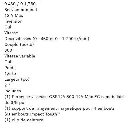
0-460 / 0-1,750
Service nominal
12 V Max
Inversion
Oui
Vitesse
Deux vitesses (0 - 460 et 0 - 1 750 tr/min)
Couple (po/lb)
300
Vitesse variable
Oui
Poids
1,6 lb
Largeur (po)
2 "
Includes
(1) Perceuse-visseuse GSR12V-300 12V Max EC sans balaise
de 3/8 po
(1) support de rangement magnétique pour 4 embouts
(4) embouts Impact Tough™
(1) clip de ceinture