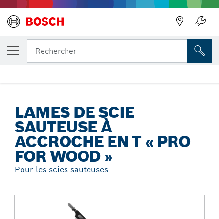
Précédent
VOTRE VARIANTE SÉLECTIONNÉE
Lames de scie sauteuse à accroche en T « P
Rechercher
Wood »
...
Lames de scie sauteuse à accroche en T « Pro for Wood »
LAMES DE SCIE
SAUTEUSE À
ACCROCHE EN T « PRO
FOR WOOD »
Pour les scies sauteuses