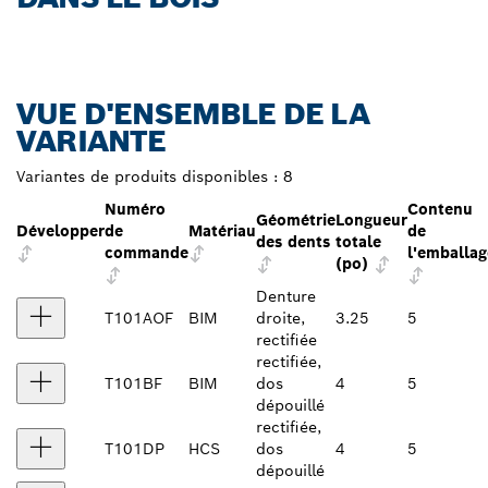
VUE D'ENSEMBLE DE LA
VARIANTE
Variantes de produits disponibles :
8
Numéro
Contenu
Géométrie
Longueur
Développer
de
Matériau
de
des dents
totale
commande
l'emballag
(po)
Denture
T101AOF
BIM
droite,
3.25
5
rectifiée
rectifiée,
T101BF
BIM
dos
4
5
dépouillé
rectifiée,
T101DP
HCS
dos
4
5
dépouillé