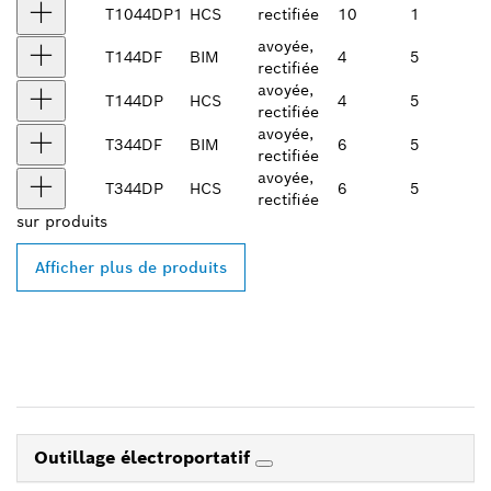
T1044DP1
HCS
rectifiée
10
1
avoyée,
T144DF
BIM
4
5
rectifiée
avoyée,
T144DP
HCS
4
5
rectifiée
avoyée,
T344DF
BIM
6
5
rectifiée
avoyée,
T344DP
HCS
6
5
rectifiée
sur
produits
Afficher plus de produits
Outillage électroportatif