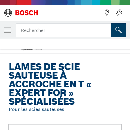
Précédent
VOTRE VARIANTE SÉLECTIONNÉE
Lames de scie sauteuse à accroche en T « E
Rechercher
» spécialisées
Lames de scie sauteuse à accroche en T « Expert for »
...
spécialisées
LAMES DE SCIE
SAUTEUSE À
ACCROCHE EN T «
EXPERT FOR »
SPÉCIALISÉES
Pour les scies sauteuses