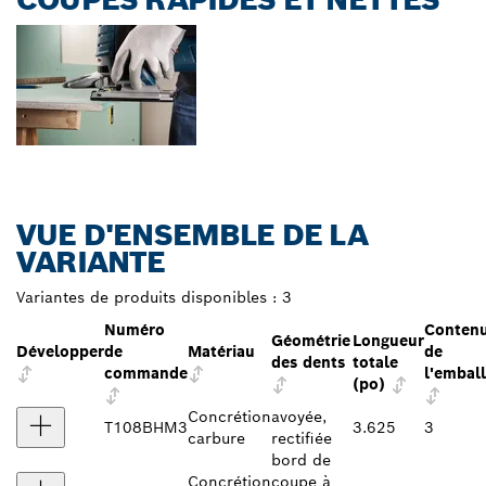
VUE D'ENSEMBLE DE LA
VARIANTE
Variantes de produits disponibles :
3
Numéro
Conten
Géométrie
Longueur
Développer
de
Matériau
de
des dents
totale
commande
l'embal
(po)
Concrétion
avoyée,
T108BHM3
3.625
3
carbure
rectifiée
bord de
Concrétion
coupe à