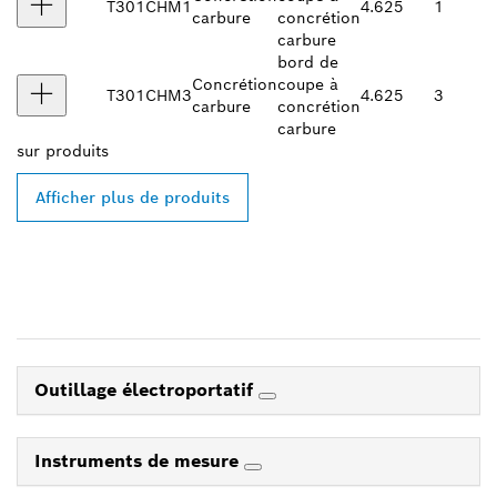
T301CHM1
4.625
1
carbure
concrétion
carbure
bord de
Concrétion
coupe à
T301CHM3
4.625
3
carbure
concrétion
carbure
sur
produits
Afficher plus de produits
Outillage électroportatif
Instruments de mesure